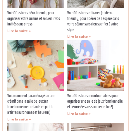
Voici 10 astuces déco-friendly pour
Voici 10 astuces efficaces (et déco-
organiser votre cuisine et accueillir vos
friendly) pour libérer de l’espace dans
invités sans stress
votre séjour sans rien sacrifier à votre
style
Lire la suite »
Lire la suite »
Voici comment j’ai aménagé un coin
Voici 10 astuces incontournables (pour
créatif dans la salle de jeux (et
organiser une salle de jeux fonctionnelle
transformé mes enfants en petits
et sécurisée sans sacrifier le fun !)
artistes autonomes et heureux)
Lire la suite »
Lire la suite »