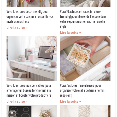
Voici 10 astuces déco-friendly pour
Voici 10 astuces efficaces (et déco-
organiser votre cuisine et accueillir vos
friendly) pour libérer de l’espace dans
invités sans stress
votre séjour sans rien sacrifier à votre
style
Lire la suite »
Lire la suite »
Voici 10 astuces indispensables (pour
Voici 7 astuces miraculeuses (pour
aménager un bureau fonctionnel à la
organiser votre salle de bain et enfin
maison et booster votre productivité !)
respirer !)
Lire la suite »
Lire la suite »