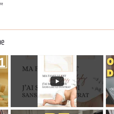
ire
be